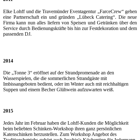
Elke Lohff und die Travemünder Eventagentur „FarceCrew“ gehen
eine Partnerschaft ein und gründen „Lübeck Catering“. Die neue
Firma kann nun alles liefern von Speisen und Getränken über den
Service durch Bedienungskräfte bis hin zur Festdekoration und dem
passenden DJ.
2014
Die „Tonne 3“ eröffnet auf der Strandpromenade an den
Wasserspielen, die die sommerlichen Strandgäste mit
Imbissangeboten bedient, oder im Winter auch mit reichhaltigen
Suppen und einem Becher Glühwein aufzuwarten weiß.
2015
Jedes Jahr im Februar haben die Lohff-Kunden die Möglichkeit
beim beliebten Schinken-Workshop ihren ganz persönlichen
Katenschinken herzustellen. Zum Workshop Angebot des
Traditionsbetriebs gehört auch Joschie‘s Küchentipp für Jedermann,