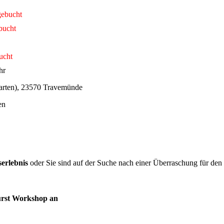
gebucht
bucht
ucht
hr
rgarten), 23570 Travemünde
en
erlebnis
oder Sie sind auf der Suche nach einer Überraschung für den
wurst Workshop an