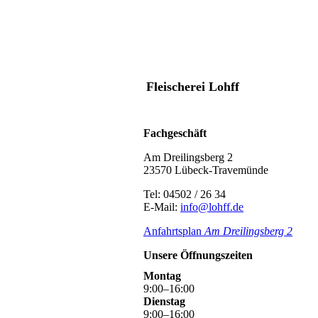
Fleischerei Lohff
Fachgeschäft
Am Dreilingsberg 2
23570 Lübeck-Travemünde
Tel: 04502 / 26 34
E-Mail:
info@lohff.de
Anfahrtsplan
Am Dreilingsbe
rg 2
Unsere Öffnungszeiten
Montag
9
:
00
–
16
:
00
Dienstag
9
:
00
–
16
:
00