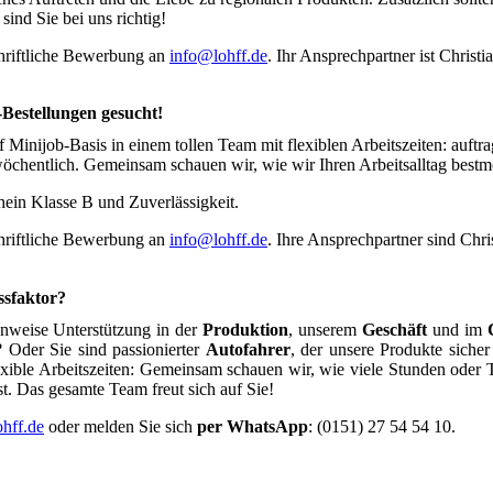
ind Sie bei uns richtig!
chriftliche Bewerbung an
info@lohff.de
. Ihr Ansprechpartner ist Christi
Bestellungen gesucht!
 Minijob-Basis in einem tollen Team mit flexiblen Arbeitszeiten: auftr
chentlich. Gemeinsam schauen wir, wie wir Ihren Arbeitsalltag bestmö
ein Klasse B und Zuverlässigkeit.
chriftliche Bewerbung an
info@lohff.de
. Ihre Ansprechpartner sind Chri
ssfaktor?
nweise Unterstützung in der
Produktion
, unserem
Geschäft
und im
der Sie sind passionierter
Autofahrer
, der unsere Produkte sich
lexible Arbeitszeiten: Gemeinsam schauen wir, wie viele Stunden oder
t. Das gesamte Team freut sich auf Sie!
hff.de
oder melden Sie sich
per WhatsApp
: (0151) 27 54 54 10.