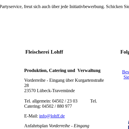
artyservice, freut sich auch über jede Initiativbewerbung. Schicken Si
Fleischerei Lohff
Fol
Produktion, Catering und Verwaltung
Bes
Si
Vorderreihe - Eingang über Kurgartenstraße
28
23570 Lübeck-Travemünde
Tel. allgemein: 04502 / 23 03 Tel.
Catering: 04502 / 880 977
E-Mail:
info@lohff.de
Anfahrtsplan
Vorderreihe - Eingang