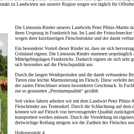
takt zu Landwirten aus unserer Region sorgen wir täglich für Offenh
Die Limousin-Rinder unseres Landwirts Peter Plötze-Martin st
ihren Ursprung in Frankreich hat. Im Land der Feinschmecker w
wegen ihrer kurzfaserigen Fleischstruktur und der damit verbu
Ein besonderer Vorteil dieser Rinder ist, dass sie sich hervor
Grünland eignen. Die Limousin-Rinder stammen ursprünglich 
Mittelgebirgslagen Frankreichs. Dadurch eignen sie sich sehr gu
sich besonders auf die Fleischqualität aus.
Durch die langen Weideperioden und die damit verbundene Be
Tieren eine leichte Marmorierung im Fleisch. Diese verleiht d
der zarten Fleischfaser seinen besonderen Geschmack. In Fach
zur so genannten „Premiumqualität“ gezählt.
Seit vielen Jahren arbeiten wir mit dem Landwirt Peter Plötz
Fleischrinder aus Teutendorf. Durch die Schlachtung auf dem 
können wir auf Fleisch von hervorragender Qualität zurückgrei
transportiert werden müssen. Durch die Veredelung im eigenen
dreiwöchige Reifung steigern wir die Zartheit des Fleisches noc
Haltungsstufe 4