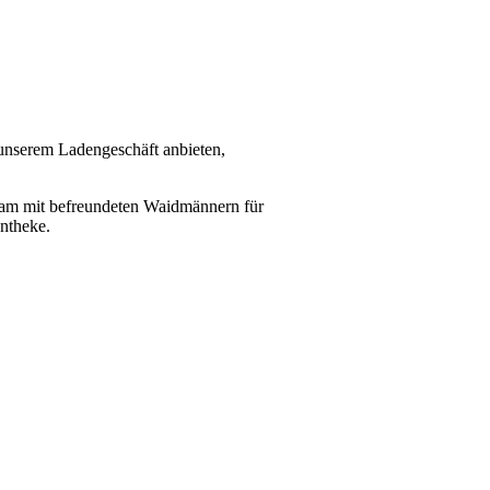
 unserem Ladengeschäft anbieten,
insam mit befreundeten Waidmännern für
entheke.