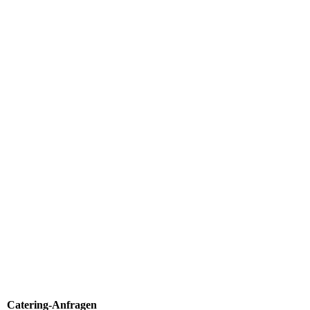
Villa Mare-Mein ForsthausPM47
Catering-Anfragen