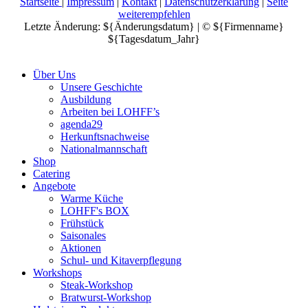
Startseite
|
Impressum
|
Kontakt
|
Datenschutzerklärung
|
Seite
weiterempfehlen
Letzte Änderung: ${Änderungsdatum} | © ${Firmenname}
${Tagesdatum_Jahr}
Über Uns
Unsere Geschichte
Ausbildung
Arbeiten bei LOHFF’s
agenda29
Herkunftsnachweise
Nationalmannschaft
Shop
Catering
Angebote
Warme Küche
LOHFF's BOX
Frühstück
Saisonales
Aktionen
Schul- und Kitaverpflegung
Workshops
Steak-Workshop
Bratwurst-Workshop