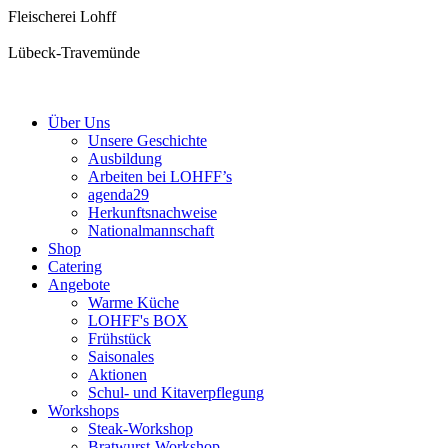
Fleischerei Lohff
Lübeck-Travemünde
Über Uns
Unsere Geschichte
Ausbildung
Arbeiten bei LOHFF’s
agenda29
Herkunftsnachweise
Nationalmannschaft
Shop
Catering
Angebote
Warme Küche
LOHFF's BOX
Frühstück
Saisonales
Aktionen
Schul- und Kitaverpflegung
Workshops
Steak-Workshop
Bratwurst-Workshop