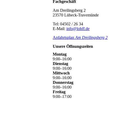
Fachgeschäft
Am Dreilingsberg 2
23570 Lübeck-Travemünde
Tel: 04502 / 26 34
E-Mail:
info@lohff.de
Anfahrtsplan
Am Dreilingsbe
rg 2
Unsere Öffnungszeiten
Montag
9
:
00
–
16
:
00
Dienstag
9
:
00
–
16
:
00
Mittwoch
9
:
00
–
16
:
00
Donnerstag
9
:
00
–
16
:
00
Freitag
9
:
00
–
17
:
00