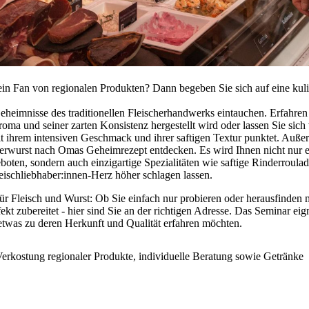
 ein Fan von regionalen Produkten? Dann begeben Sie sich auf eine kul
eheimnisse des traditionellen Fleischerhandwerks eintauchen. Erfahren 
ma und seiner zarten Konsistenz hergestellt wird oder lassen Sie sich 
t ihrem intensiven Geschmack und ihrer saftigen Textur punktet. Außer
rwurst nach Omas Geheimrezept entdecken. Es wird Ihnen nicht nur ein
boten, sondern auch einzigartige Spezialitäten wie saftige Rinderrou
leischliebhaber:innen-Herz höher schlagen lassen.
ür Fleisch und Wurst: Ob Sie einfach nur probieren oder herausfinden
rfekt zubereitet - hier sind Sie an der richtigen Adresse. Das Seminar eign
 etwas zu deren Herkunft und Qualität erfahren möchten.
Verkostung regionaler Produkte, individuelle Beratung sowie Getränke